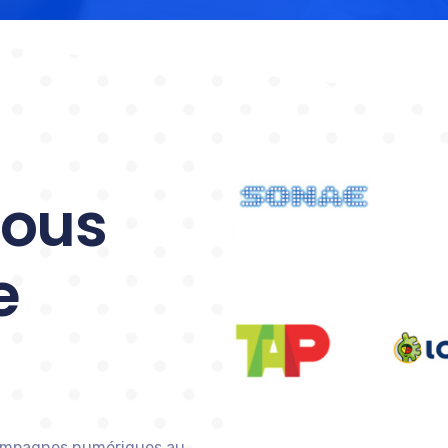
ous
e
campagnes numériques au