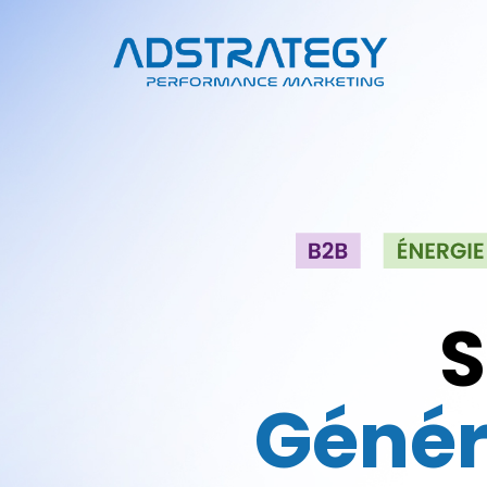
S
Génér